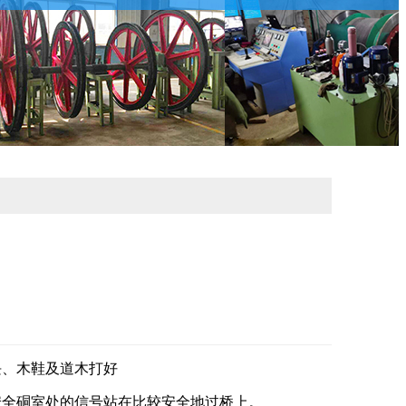
块、木鞋及道木打好
安全硐室处的信号站在比较安全地过桥上。