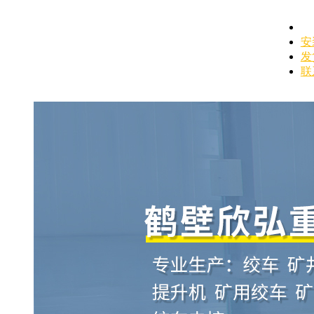
安
发
联