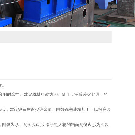
变。
提高的耐磨性。建议将材料改为20CIMnT，渗碳淬火处理，链
降低，建议锻造后留少许余量，由数铣完成精加工，以提高尺
-圆弧齿形、两圆弧齿形:滚子链天轮的轴面两侧齿形为圆弧