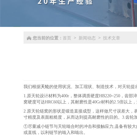
您当前的位置：
首页
新闻动态
技术文章
>
>
我们根据
天轮
的使用状况、加工现状、制造技术，对天轮提
1.原天轮设计材料为400r，整体调质硬度HB220~250
窝硬度可达HRC60以上，其耐磨性是40Gr材料的2.5倍
2.原天轮链窝的形状是锻造直接成型，这样做尺寸误差大
寸精度及表面粗糙度，从而达到提高耐磨性的目的。3.齿轮
①尽量减小链节与天轮啮合时的冲击和接触应力;县备有较大
或直线，以利链节的啮入和啮出。