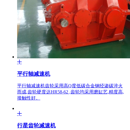
平行轴减速机
平行轴减速机齿轮采用高Q度低碳合金钢经渗碳淬火
而成,齿轮硬度达HR58-62 ,齿轮均采用磨缸艺,精度高,
接触性好。