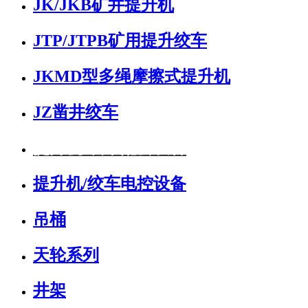
液压站
液压站主要作用: 1.可以为盘形制动器提供不同油压
值的压力油,以获得不同的制动力矩。 2.在事故状态
下,可以使制动器的油压迅速降到预选调定的某一值
P1级 ，经过延时后,制动器的全部油压迅速回到零,使
制动器达到全制动状态 3.用于单绳双筒提升机的液压
站供给提升机调绳液压缸需要的压力油 液压站型号
与特征:
产品展示
JK/JKB矿井提升机
JTP/JTPB矿用提升绞车
JKMD型多绳摩擦式提升机