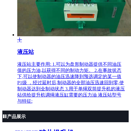
圆柱齿轮减速机是按我国标准ZBJ19004生产的啮合
渐开斜齿圆柱齿轮减速机,起到传动与减速之作用。
由于箱体结构为水平分割全封闭式,具有机械性能好,
工作何靠,维护方便等优绣特点。