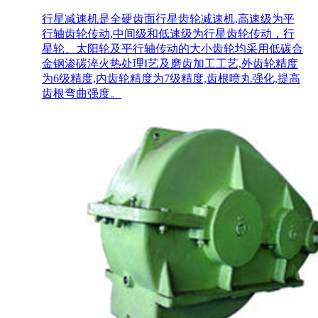
行星齿轮减速机
行星减速机是全硬齿面行星齿轮减速机,高速级为平
行轴齿轮传动,中间级和低速级为行星齿轮传动，行
星轮、太阳轮及平行轴传动的大小齿轮均采用低碳合
金钢渗碳淬火热处理I艺及磨齿加工工艺,外齿轮精度
为6级精度,内齿轮精度为7级精度,齿根喷丸强化,提高