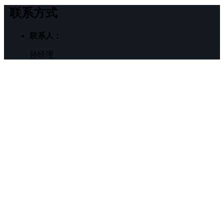
JZ凿井绞车
提升机/绞车配套设备
提升机/绞车电控设备
吊桶
天轮系列
井架
联系方式
联系人：
孙经理