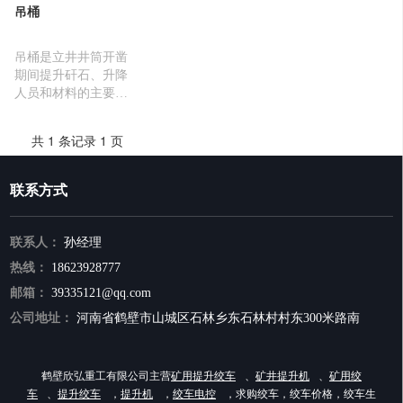
吊桶
吊桶是立井井筒开凿
期间提升矸石、升降
人员和材料的主要容
器。当井筒涌水量小
于6M3/h时，还可作
共 1 条记录 1 页
排水用。根据卸矸形
式不同吊桶分为挂钩
式吊桶、座钩式吊桶
联系方式
及底卸式吊桶
联系人：
孙经理
热线：
18623928777
邮箱：
39335121@qq.com
公司地址：
河南省鹤壁市山城区石林乡东石林村村东300米路南
鹤壁欣弘重工有限公司主营
矿用提升绞车
、
矿井提升机
、
矿用绞
车
、
提升绞车
，
提升机
，
绞车电控
，求购绞车，绞车价格，绞车生