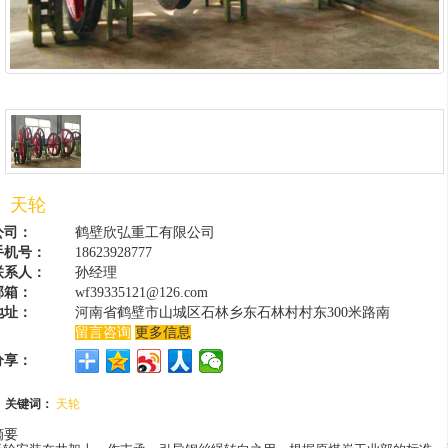
天轮
公司：
鹤壁欣弘重工有限公司
手机号：
18623928777
联系人：
孙经理
邮箱：
wf39335121@126.com
地址：
河南省鹤壁市山城区石林乡东石林村村东300米路南
留言咨询
更多信息
分享：
关键词：
天轮
摘要