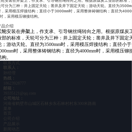
天轮安装在井架上，作支承、引导钢丝绳转向之用。根据原煤炭工业部的标准，
轮可分为三种：井上固定天轮；凿井及井下固定天轮；游动天轮。直径为3500m
时，采用模压焊接结构；直径小于3000mm时，采用整体铸钢结构；直径为4000
m时，采用模压铆接结构。
产品介绍
天轮
安装在
井架
上，作支承、引导钢丝绳转向之用。根据原煤炭
业部的标准，天轮可分为三种：井上固定天轮；凿井及井下固定
轮；游动天轮。直径为3500mm时，采用模压焊接结构；直径小于
3000mm时，采用整体铸钢结构；直径为4000mm时，采用模压铆
结构。
联系方式
联系人：
孙经理
热线：
18623928777
邮箱：
39335121@qq.com
公司地址：
河南省鹤壁市山城区石林乡东石林村村东300米路南
菜单
首页
公司介绍
产品展示
新闻动态